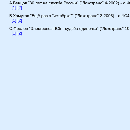
А.Венцов "30 лет на службе России" ("Локотранс" 4-2002) - о 
[1]
[2]
В.Хомутов "Ещё раз о "четвёрке"" ("Локотранс" 2-2006) - о ЧС4
[1]
[2]
С.Фролов "Электровоз ЧС5 - судьба одиночки" ("Локотранс" 10
[1]
[2]