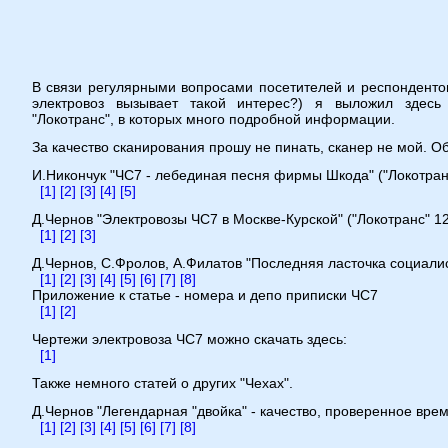
В связи регулярными вопросами посетителей и респонденто
электровоз вызывает такой интерес?) я выложил здесь
"Локотранс", в которых много подробной информации.
За качество сканирования прошу не пинать, сканер не мой. О
И.Никончук "ЧС7 - лебединая песня фирмы Шкода" ("Локотран
[1]
[2]
[3]
[4]
[5]
Д.Чернов "Электровозы ЧС7 в Москве-Курской" ("Локотранс" 1
[1]
[2]
[3]
Д.Чернов, С.Фролов, А.Филатов "Последняя ласточка социалис
[1]
[2]
[3]
[4]
[5]
[6]
[7]
[8]
Приложение к статье - номера и депо приписки ЧС7
[1]
[2]
Чертежи электровоза ЧС7 можно скачать здесь:
[1]
Также немного статей о других "Чехах".
Д.Чернов "Легендарная "двойка" - качество, проверенное врем
[1]
[2]
[3]
[4]
[5]
[6]
[7]
[8]